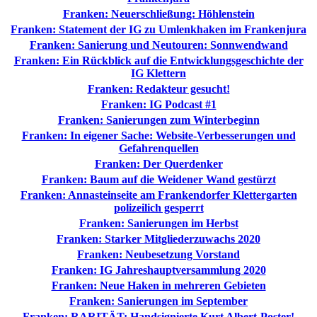
Franken: Neuerschließung: Höhlenstein
Franken: Statement der IG zu Umlenkhaken im Frankenjura
Franken: Sanierung und Neutouren: Sonnwendwand
Franken: Ein Rückblick auf die Entwicklungsgeschichte der
IG Klettern
Franken: Redakteur gesucht!
Franken: IG Podcast #1
Franken: Sanierungen zum Winterbeginn
Franken: In eigener Sache: Website-Verbesserungen und
Gefahrenquellen
Franken: Der Querdenker
Franken: Baum auf die Weidener Wand gestürzt
Franken: Annasteinseite am Frankendorfer Klettergarten
polizeilich gesperrt
Franken: Sanierungen im Herbst
Franken: Starker Mitgliederzuwachs 2020
Franken: Neubesetzung Vorstand
Franken: IG Jahreshauptversammlung 2020
Franken: Neue Haken in mehreren Gebieten
Franken: Sanierungen im September
Franken: RARITÄT: Handsignierte Kurt Albert-Poster!