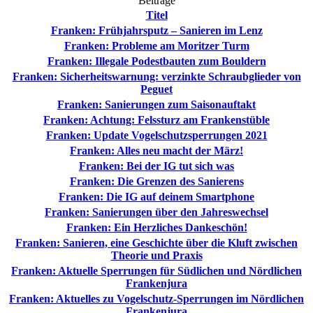
Beiträge
Titel
Franken: Frühjahrsputz – Sanieren im Lenz
Franken: Probleme am Moritzer Turm
Franken: Illegale Podestbauten zum Bouldern
Franken: Sicherheitswarnung: verzinkte Schraubglieder von
Peguet
Franken: Sanierungen zum Saisonauftakt
Franken: Achtung: Felssturz am Frankenstüble
Franken: Update Vogelschutzsperrungen 2021
Franken: Alles neu macht der März!
Franken: Bei der IG tut sich was
Franken: Die Grenzen des Sanierens
Franken: Die IG auf deinem Smartphone
Franken: Sanierungen über den Jahreswechsel
Franken: Ein Herzliches Dankeschön!
Franken: Sanieren, eine Geschichte über die Kluft zwischen
Theorie und Praxis
Franken: Aktuelle Sperrungen für Südlichen und Nördlichen
Frankenjura
Franken: Aktuelles zu Vogelschutz-Sperrungen im Nördlichen
Frankenjura