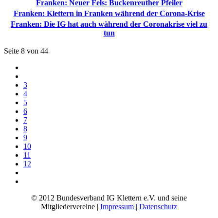
Franken: Neuer Fels: Buckenreuther Pfeiler
Franken: Klettern in Franken während der Corona-Krise
Franken: Die IG hat auch während der Coronakrise viel zu
tun
Seite 8 von 44
3
4
5
6
7
8
9
10
11
12
© 2012 Bundesverband IG Klettern e.V. und seine
Mitgliedervereine |
Impressum | Datenschutz