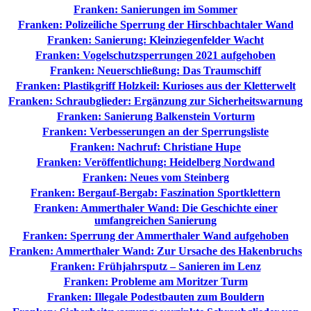
Franken: Sanierungen im Sommer
Franken: Polizeiliche Sperrung der Hirschbachtaler Wand
Franken: Sanierung: Kleinziegenfelder Wacht
Franken: Vogelschutzsperrungen 2021 aufgehoben
Franken: Neuerschließung: Das Traumschiff
Franken: Plastikgriff Holzkeil: Kurioses aus der Kletterwelt
Franken: Schraubglieder: Ergänzung zur Sicherheitswarnung
Franken: Sanierung Balkenstein Vorturm
Franken: Verbesserungen an der Sperrungsliste
Franken: Nachruf: Christiane Hupe
Franken: Veröffentlichung: Heidelberg Nordwand
Franken: Neues vom Steinberg
Franken: Bergauf-Bergab: Faszination Sportklettern
Franken: Ammerthaler Wand: Die Geschichte einer
umfangreichen Sanierung
Franken: Sperrung der Ammerthaler Wand aufgehoben
Franken: Ammerthaler Wand: Zur Ursache des Hakenbruchs
Franken: Frühjahrsputz – Sanieren im Lenz
Franken: Probleme am Moritzer Turm
Franken: Illegale Podestbauten zum Bouldern