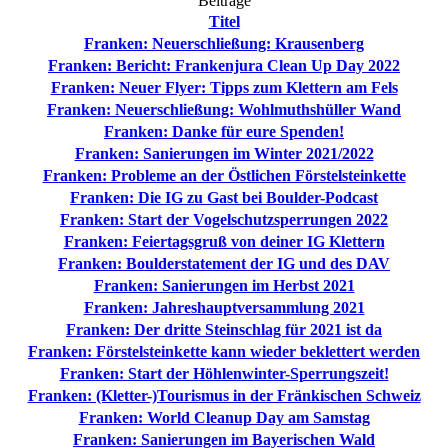
Beiträge
Titel
Franken: Neuerschließung: Krausenberg
Franken: Bericht: Frankenjura Clean Up Day 2022
Franken: Neuer Flyer: Tipps zum Klettern am Fels
Franken: Neuerschließung: Wohlmuthshüller Wand
Franken: Danke für eure Spenden!
Franken: Sanierungen im Winter 2021/2022
Franken: Probleme an der Östlichen Förstelsteinkette
Franken: Die IG zu Gast bei Boulder-Podcast
Franken: Start der Vogelschutzsperrungen 2022
Franken: Feiertagsgruß von deiner IG Klettern
Franken: Boulderstatement der IG und des DAV
Franken: Sanierungen im Herbst 2021
Franken: Jahreshauptversammlung 2021
Franken: Der dritte Steinschlag für 2021 ist da
Franken: Förstelsteinkette kann wieder beklettert werden
Franken: Start der Höhlenwinter-Sperrungszeit!
Franken: (Kletter-)Tourismus in der Fränkischen Schweiz
Franken: World Cleanup Day am Samstag
Franken: Sanierungen im Bayerischen Wald