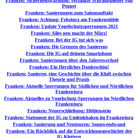
Franken: Sicherheitswarnung: verzinkte Schraubglieder von
Peguet
Franken: Sanierungen zum Saisonauftakt
Franken: Achtung: Felssturz am Frankenstüble
Franken: Update Vogelschutzsperrungen 2021
Franken: Alles neu macht der März!
Franken: Bei der IG tut sich was
Franken: Die Grenzen des Sanierens
Franken: Die IG auf deinem Smartphone
Franken: Sanierungen über den Jahreswechsel
Franken: Ein Herzliches Dankeschön!
Franken: Sanieren, eine Geschichte über die Kluft zwischen
Theorie und Praxis
Franken: Aktuelle Sperrungen für Südlichen und Nördlichen
Frankenjura
Franken: Aktuelles zu Vogelschutz-Sperrungen im Nördlichen
Frankenjura
Franken: Neuerschließung: Höhlenstein
Franken: Statement der IG zu Umlenkhaken im Frankenjura
Franken: Sanierung und Neutouren: Sonnwendwand
Franken: Ein Rückblick auf die Entwicklungsgeschichte der
IG Klettern